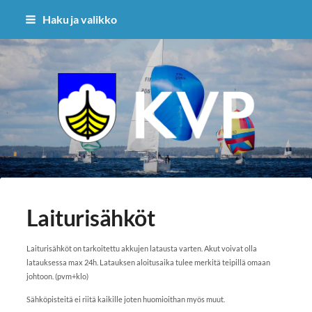
Siirry
Haku ja valikko
sivun
sisältöön
Kantvikin Purjehtijat ry.
Laiturisähköt
Laiturisähköt on tarkoitettu akkujen latausta varten. Akut voivat olla
latauksessa max 24h. Latauksen aloitusaika tulee merkitä teipillä omaan
johtoon. (pvm+klo)
Sähköpisteitä ei riitä kaikille joten huomioithan myös muut.