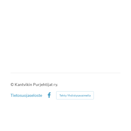
©
Kantvikin Purjehtijat ry.
Tietosuojaseloste
Tehty Yhdistysavaimella
Facebook