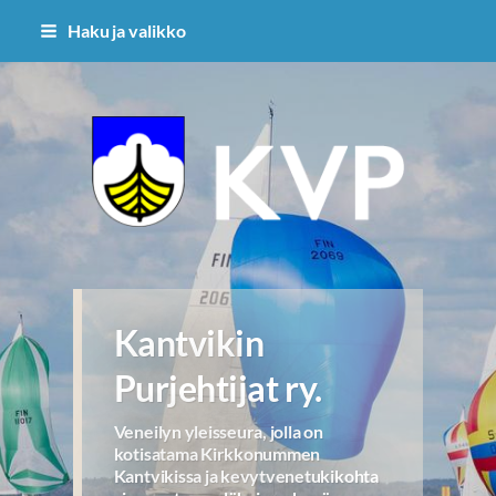
Siirry
Haku ja valikko
sivun
sisältöön
Kantvikin Purjehtijat ry.
Kantvikin
Purjehtijat ry.
Veneilyn yleisseura, jolla on
kotisatama Kirkkonummen
Kantvikissa ja kevytvenetukikohta