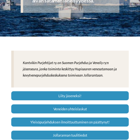
aivan sataman läheisyydessä.
Kantvikin Purjehtijat ry. on Suomen Purjehdus ja Veneily ry:n
jäsenseura, jonka toiminta keskittyy Hupisaaren venesatamaan ja
kevytvenepurjehduskeskuksena toimivaan Jollarantaan.
Liity jäseneksi!
Veneiden yhteislaskut
Yleisöpurjehduksen ilmoittauttuminen on päättynyt!
Jollarannan tuulitiedot