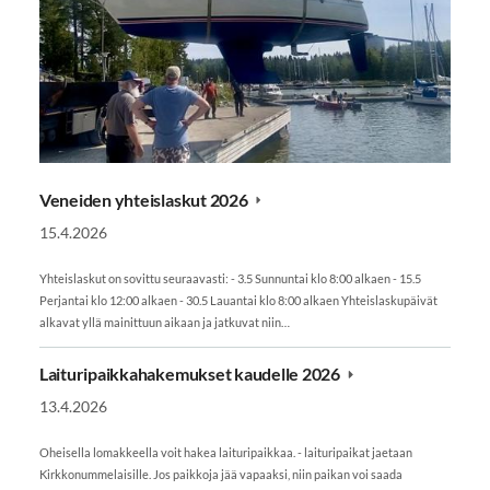
Veneiden yhteislaskut 2026
15.4.2026
Yhteislaskut on sovittu seuraavasti: - 3.5 Sunnuntai klo 8:00 alkaen - 15.5
Perjantai klo 12:00 alkaen - 30.5 Lauantai klo 8:00 alkaen Yhteislaskupäivät
alkavat yllä mainittuun aikaan ja jatkuvat niin…
Laituripaikkahakemukset kaudelle 2026
13.4.2026
Oheisella lomakkeella voit hakea laituripaikkaa. - laituripaikat jaetaan
Kirkkonummelaisille. Jos paikkoja jää vapaaksi, niin paikan voi saada