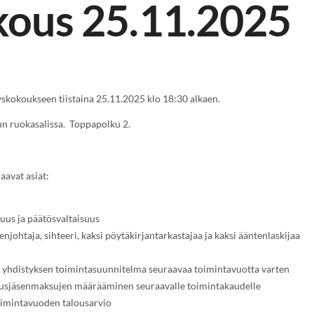
kous 25.11.2025
skokoukseen tiistaina 25.11.2025 klo 18:30 alkaen.
n ruokasalissa. Toppapolku 2.
aavat asiat:
suus ja päätösvaltaisuus
njohtaja, sihteeri, kaksi pöytäkirjantarkastajaa ja kaksi ääntenlaskijaa
n
n yhdistyksen toimintasuunnitelma seuraavaa toimintavuotta varten
natusjäsenmaksujen määrääminen seuraavalle toimintakaudelle
oimintavuoden talousarvio