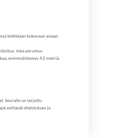
essä kielletään kokonaan asiaan
itoitus. Joka perustuu
lkaa, enimmäisleveys 4,5 metriä.
). Seuralle on tarjottu
jat esittävät ehdotuksen ja