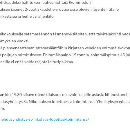
otiskaudeksi hallituksen puheenjohtaja (kommodori)
tuksen jäsenet 2-vuotiskaudelle erovuorossa olevien jäsenten tilalle
rkastajaa ja heille varahenkilö
osikokoukselle satamasäännön täsmennyksiä siten, että talvitelakointi ved
symyksien vuoksi.
että pienvenesataman satamasääntöihin kirjataan veneiden enimmäiskokom
ja poijujen mitoitukseen. Enimmäispaino 15 tonnia, enimmäispituus 45 ja
eille ei enää voida tarjota laituripaikkaa.
n klo 19.30 alkaen (tämä tilaisuus on avoin kaikille asiasta kiinnostuneille
dusyhdistys St. Nikolauksen lopettaessa toimintansa. Yhdistyksen edusta
in.
rjehdusyhdistys-st-nikolaus-lopettaa-toimintansa/