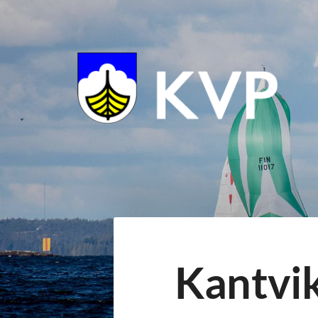
Siirry
sivun
sisältöön
Kantvikin Purjehtijat ry.
​​Kantvi