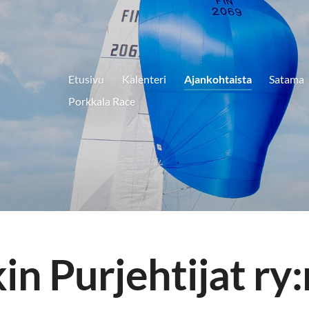
Etusivu
Kalenteri
Ajankohtaista
Satama
Porkkala Race
kin Purjehtijat ry