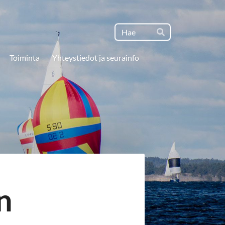
Haku
Hae
Toiminta
Yhteystiedot ja seurainfo
:n