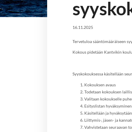
syysko
16.11.2025
Tervetuloa sääntömääräiseen syy
Kokous pidetään Kantvikin koulu
Syyskokouksessa käsitellään seur
Kokouksen avaus
Todetaan kokouksen lailli
Valitaan kokoukselle puhee
Esityslistan hyväksymine
Käsitellään ja hyväksytää
Liittymis-, jäsen- ja kan
Vahvistetaan seuraavan t