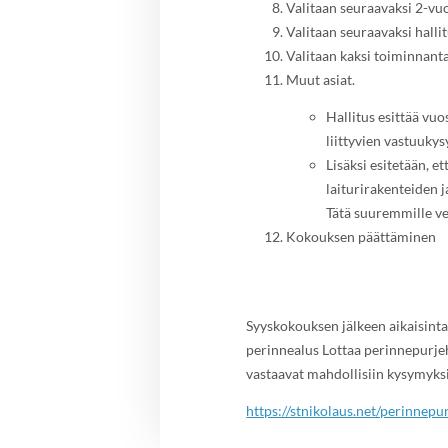
Valitaan seuraavaksi 2-vu
Valitaan seuraavaksi halli
Valitaan kaksi toiminnanta
Muut asiat.
Hallitus esittää vu
liittyvien vastuuky
Lisäksi esitetään, 
laiturirakenteiden 
Tätä suuremmille ven
Kokouksen päättäminen
Syyskokouksen jälkeen aikaisintaa
perinnealus Lottaa perinnepurjeh
vastaavat mahdollisiin kysymyksi
https://stnikolaus.net/perinnepu