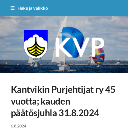
Siirry
Haku ja valikko
sivun
sisältöön
Kantvikin Purjehtijat ry.
Kantvikin Purjehtijat ry 45
vuotta; kauden
päätösjuhla 31.8.2024
6.8.2024